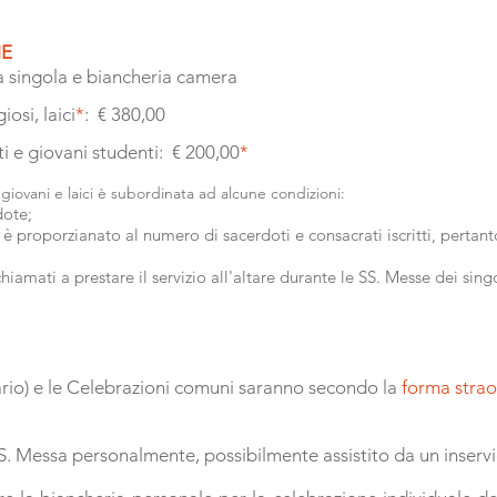
NE
 singola e biancheria
camera
osi, laici
*
: € 380,00
i e giovani studenti: € 200,00
*
 giovani e laici è subordinata ad alcune condizioni:
dote;
 è proporzianato al numero di sacerdoti e consacrati iscritti, pertant
chiamati a prestare il servizio all'altare durante le SS. Messe dei sing
iario) e le Celebrazioni comuni saranno secondo la
forma strao
S. Messa personalmente, possibilmente assistito da un in
serv