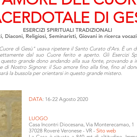
ACERDOTALE DI GE
ESERCIZI SPIRITUALI TRADIZIONALI
, Diaconi, Religiosi, Seminaristi, Giovani in ricerca vocazi
 Cuore di Gesù" usava ripetere il Santo Curato d'Ars. È un do
ttamente dal suo Cuore ferito e aperto. Gli Esercizi Spir
di questo grande dono andando alla sua fonte, provando a in
e di Nostro Signore: il Suo amore fino alla fine, fino al don
 sarà la bussola per orientarsi in questo grande mistero.
DATA
: 16-22 Agosto 2020
LUOGO
Casa Incontri Diocesana, Via Monterecamao, 1
37028 Roveré Veronese - VR -
Sito web
La Casa è situata a 840 mt di altitudine.
Imme