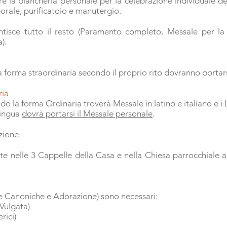
e la biancheria personale per la celebrazione individuale d
orale, purificatoio e manutergio.
antisce tutto il resto (Paramento completo, Messale per la 
).
la forma straordinaria secondo il proprio rito dovranno portars
ria
o la forma Ordinaria troverà Messale in latino e italiano e i Le
Lingua
dovrà portarsi il Messale personale
.
zione.
e nelle 3 Cappelle della Casa e nella Chiesa parrocchiale a
e Canoniche e Adorazione) sono necessari:
Vulgata)
rici)