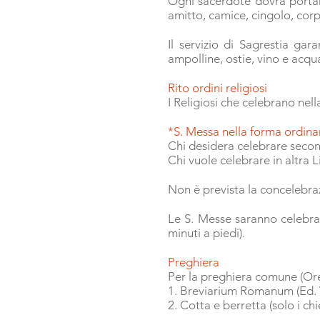
Ogni sacerdote dovrà portar
amitto, camice, cingolo, corp
Il servizio di Sagrestia gar
ampolline, ostie, vino e acqua
Rito ordini religiosi
I Religiosi che celebrano nel
*S. Messa nella forma ordina
Chi desidera celebrare second
Chi vuole celebrare in altra 
Non è prevista la concelebra
Le S. Messe saranno celebrat
minuti a piedi).
Preghiera
Per la preghiera comune (Or
1. Breviarium Romanum (Ed. 
2. Cotta e berretta (solo i chie