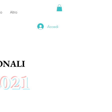
io
Altro
Accedi
ONALI
021