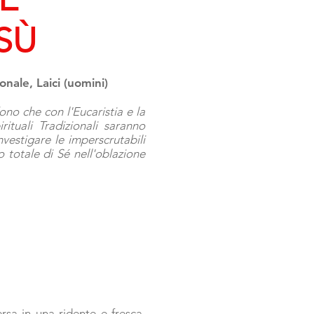
SÙ
onale, Laici (uomini)
no che con l'Eucaristia e la
ituali Tradizionali saranno
vestigare le imperscrutabili
o totale di Sé nell'oblazione
rsa in una ridente e fresca