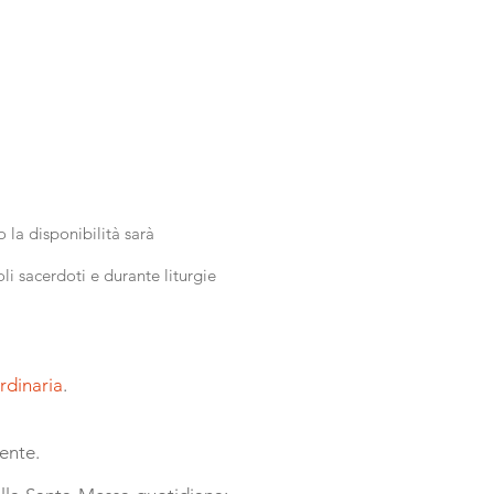
o la disponibilità sarà
oli sacerdoti e durante liturgie
rdinaria
.
iente.