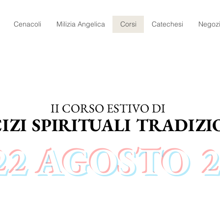
Cenacoli
Milizia Angelica
Corsi
Catechesi
Negoz
II CORSO ESTIVO DI
IZI SPIRITUALI TRADIZI
22 AGOSTO 2