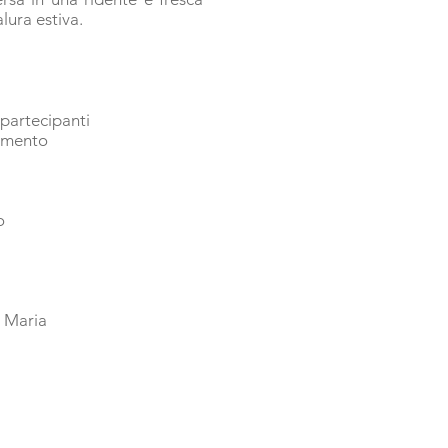
lura estiva.
 partecipanti
ramento
o
i
Maria