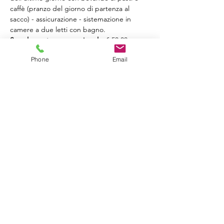
caffè (pranzo del giorno di partenza al 
sacco) - assicurazione - sistemazione in 
camere a due letti con bagno.
Supplemento camera singola
: € 50,00 
(poche disponibilità)
Phone
Email
Bambini
: 0-3 anni: gratis ❉ 4-8 anni: € 
100,00 ❉ 9-13 anni : € 150,00
Viaggio in pullman
 - partenza da Toscolano 
- Salò - Tormini - Brescia - Desenzano
Informazioni e Iscrizioni
Mostra di più
Condividi questo evento