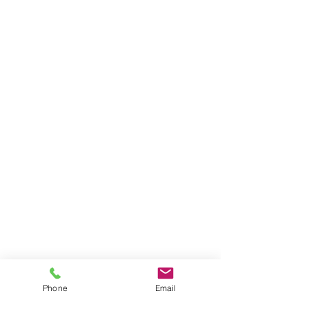
Birra Nursia - Bottiglia Lt 0,33
Birra Nursia - Bottiglia Lt 0,33
4.00€
Acquista Ora
Phone
Email