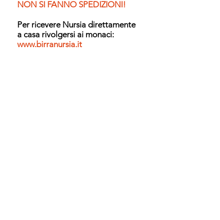
NON SI FANNO SPEDIZIONI!
Per ricevere Nursia direttamente
a casa
rivolgersi
ai monaci:
www.birranursia.it
Ordina per
Filtri
Cancella tutto
Filtri
Cancella tutto
Mostra prodotti
Mostra prodotti